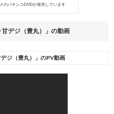
メのパチンコDVDが発売しています
ャ甘デジ（豊丸）」の動画
デジ（豊丸）」のPV動画