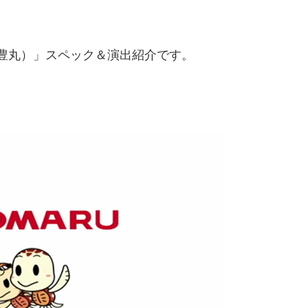
豊丸）」スペック＆演出紹介です。