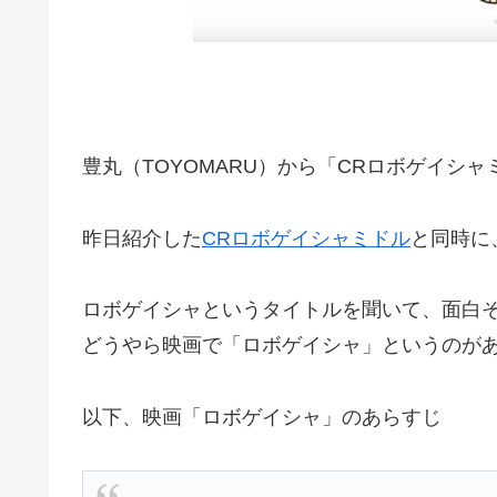
豊丸（TOYOMARU）から「CRロボゲイシ
昨日紹介した
CRロボゲイシャミドル
と同時に
ロボゲイシャというタイトルを聞いて、面白
どうやら映画で「ロボゲイシャ」というのが
以下、映画「ロボゲイシャ」のあらすじ