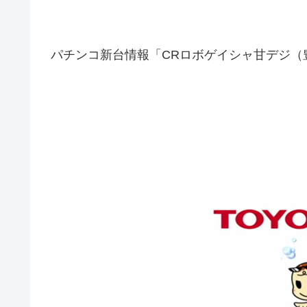
パチンコ新台情報「CRロボゲイシャ甘デジ（