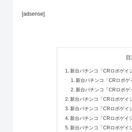
[adsense]
目
新台パチンコ「CRロボゲイ
新台パチンコ「CRロボゲ
新台パチンコ「CRロボゲ
新台パチンコ「CRロボゲイ
新台パチンコ「CRロボゲイ
新台パチンコ「CRロボゲイ
新台パチンコ「CRロボゲイ