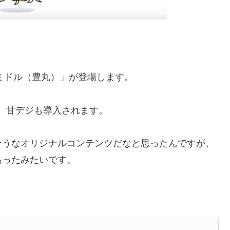
ャミドル（豊丸）」が登場します。
、甘デジも導入されます。
そうなオリジナルコンテンツだなと思ったんですが、
あったみたいです。