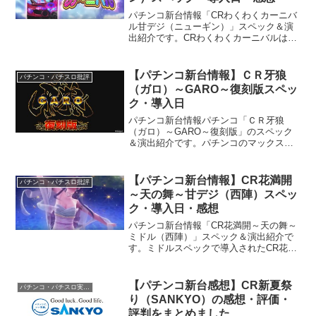
パチンコ新台情報「CRわくわくカーニバ
ル甘デジ（ニューギン）」スペック＆演
出紹介です。CRわくわくカーニバルは、
昔にニューギンが出してヒットした台み
たいですね。ニューギンレジェンド...
【パチンコ新台情報】ＣＲ牙狼
パチンコ・パチスロ批評
（ガロ）～GARO～復刻版スペッ
ク・導入日
パチンコ新台情報パチンコ「ＣＲ牙狼
（ガロ）～GARO～復刻版」のスペック
＆演出紹介です。パチンコのマックスタ
イプの創世記に、かつてないスペックで
登場した「初代牙狼（ガロ）～GARO
～」...
【パチンコ新台情報】CR花満開
パチンコ・パチスロ批評
～天の舞～甘デジ（西陣）スペッ
ク・導入日・感想
パチンコ新台情報「CR花満開～天の舞～
ミドル（西陣）」スペック＆演出紹介で
す。ミドルスペックで導入されたCR花満
開～天の舞が、甘デジになってホールに
帰ってきます...
【パチンコ新台感想】CR新夏祭
パチンコ・パチスロ実践記・雑記
り（SANKYO）の感想・評価・
評判をまとめました