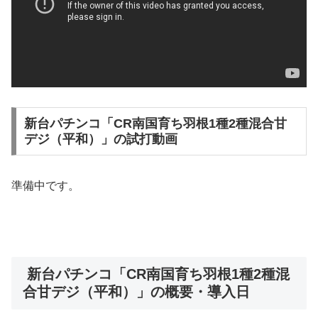
新台パチンコ「CR南国育ち羽根1種2種混合甘
デジ（平和）」の試打動画
準備中です。
新台パチンコ「CR南国育ち羽根1種2種混
合甘デジ（平和）」の概要・導入日