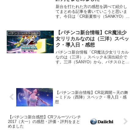
新台を打たれた方の感想を調べて紹介し
てまとめる記事を書いていこうと思いま
す。今日は「CR新夏祭り（SANKYO）」
です...
【パチンコ新台情報】CR魔法少
パチンコ・パチスロ批評
女リリカルなのは（三洋）スペッ
ク・導入日・感想
パチンコ新台情報「CR魔法少女リリカル
なのは（三洋）」スペック＆演出紹介で
す。三洋（SANYO）から、パチスロとし
てリリースされた「魔法少女リリカルな
のは」が...
【パチンコ新台情報】CR花満開～天の舞
～ミドル（西陣）スペック・導入日・感
想
【パチンコ新台感想】CRフルーツパンチ
2017（大一）の感想・評価・評判をまと
めました