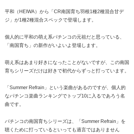
平和（HEIWA）から「CR南国育ち羽根1種2種混合甘デ
ジ」が1種2種混合スペックで登場します。
個人的に平和の萌え系パチンコの元祖だと思っている、
「南国育ち」の新作がいよいよ登場します。
萌え系はあまり好きになったことがないですが、この南国
育ちシリーズだけは好きで初代からずっと打っています。
「Summer Refrain」という楽曲があるのですが、個人的
なパチンコ楽曲ランキングでトップ10に入るであろう名
曲です。
パチンコの南国育ちシリーズは、「Summer Refrain」を
聴くために打っているといっても過言ではありません