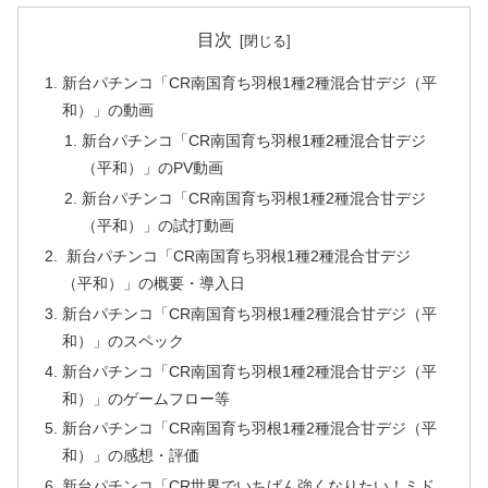
目次
新台パチンコ「CR南国育ち羽根1種2種混合甘デジ（平
和）」の動画
新台パチンコ「CR南国育ち羽根1種2種混合甘デジ
（平和）」のPV動画
新台パチンコ「CR南国育ち羽根1種2種混合甘デジ
（平和）」の試打動画
新台パチンコ「CR南国育ち羽根1種2種混合甘デジ
（平和）」の概要・導入日
新台パチンコ「CR南国育ち羽根1種2種混合甘デジ（平
和）」のスペック
新台パチンコ「CR南国育ち羽根1種2種混合甘デジ（平
和）」のゲームフロー等
新台パチンコ「CR南国育ち羽根1種2種混合甘デジ（平
和）」の感想・評価
新台パチンコ「CR世界でいちばん強くなりたい！ミド