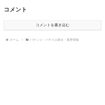
コメント
コメントを書き込む
ホーム
パチンコ・パチスロ新台・業界情報