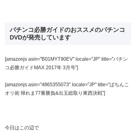
パチンコ必勝ガイドのおススメのパチンコ
DVDが発売しています
[amazonjs asin=”B01MYT90EV” locale=”JP” title=”パチン
コ必勝ガイドMAX 2017年 3月号”]
[amazonjs asin=”4865355073″ locale=”JP” title=”ぱちんこ
オリ術 帰れま77番勝負&出玉総取り東西決戦”]
今日はこの辺で