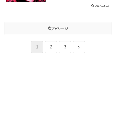
2017.02.03
次のページ
次
1
2
3
へ