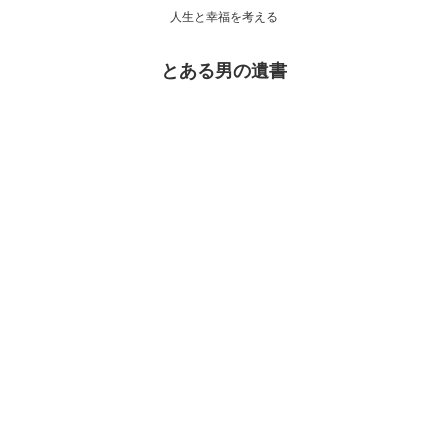
人生と幸福を考える
とある男の遺書