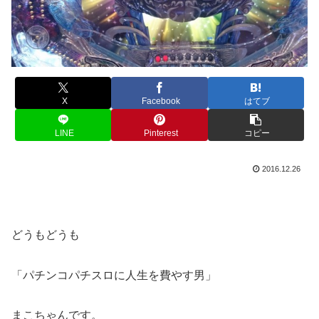
X
Facebook
はてブ
LINE
Pinterest
コピー
2016.12.26
どうもどうも
「パチンコパチスロに人生を費やす男」
まこちゃんです。