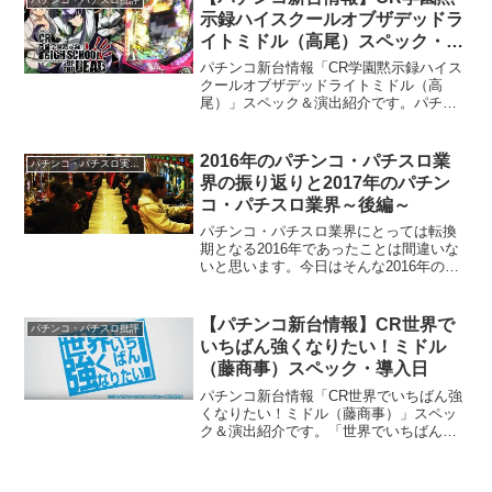
示録ハイスクールオブザデッドラ
イトミドル（高尾）スペック・導
入日・感想
パチンコ新台情報「CR学園黙示録ハイス
クールオブザデッドライトミドル（高
尾）」スペック＆演出紹介です。パチス
ロで人気を博したコンテンツ「学園黙示
録ハイスクールオブザデッド」が、パチ
ンコになってホールに...
2016年のパチンコ・パチスロ業
パチンコ・パチスロ実践記・雑記
界の振り返りと2017年のパチン
コ・パチスロ業界～後編～
パチンコ・パチスロ業界にとっては転換
期となる2016年であったことは間違いな
いと思います。今日はそんな2016年のパ
チンコ・パチスロ業界の振り返りと、
2017年のパチンコ・パチスロ業界につい
ての考察記事の後編です。
【パチンコ新台情報】CR世界で
パチンコ・パチスロ批評
いちばん強くなりたい！ミドル
（藤商事）スペック・導入日
パチンコ新台情報「CR世界でいちばん強
くなりたい！ミドル（藤商事）」スペッ
ク＆演出紹介です。「世界でいちばん強
くなりたい！」というタイトルを聞い
て、みなさんはどのような題材を想像し
ますか？私は...