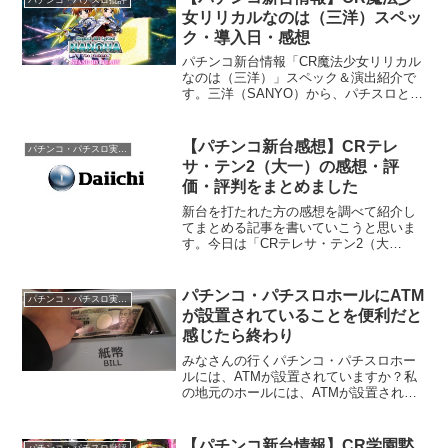
女リリカルなのは（三洋）スペッ
ク・導入日・感想
パチンコ新台情報「CR魔法少女リリカル
なのは（三洋）」スペック＆演出紹介で
す。三洋（SANYO）から、パチスロとし
てリリースされた「魔法少女リリカルな
のは」が...
【パチンコ新台感想】CRテレ
パチンコ・パチスロ実践記・雑記
サ・テン2（大一）の感想・評
価・評判をまとめました
新台を打たれた方の感想を調べて紹介し
てまとめる記事を書いていこうと思いま
す。今日は「CRテレサ・テン2（大
一）」です...
パチンコ・パチスロホールにATM
パチンコ・パチスロ実践記・雑記
が設置されていることを便利だと
感じたら終わり
みなさんの行くパチンコ・パチスロホー
ルには、ATMが設置されていますか？私
の地元のホールには、ATMが設置されて
いるところはありません。しかし...
【パチンコ新台情報】CR学園黙
パチンコ・パチスロ批評