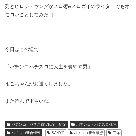
発とヒロシ・ヤングがスロ術&スロガイのライターでもオ
モロいことしてみた!”]
今日はこの辺で
「パチンコパチスロに人生を費やす男」
まこちゃんがお送りしました。
また読んで下さいね！
パチンコ・パチスロ実践記・雑記
パチンコ・パチスロ批評
パチンコ新台情報
SANYO
パチンコ新台感想
三洋