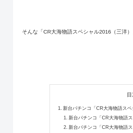
そんな「CR大海物語スペシャル2016（三洋
目
新台パチンコ「CR大海物語スペ
新台パチンコ「CR大海物語ス
新台パチンコ「CR大海物語ス