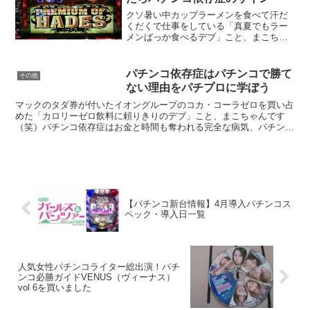
クソ暑い中カップラーメンを食べて汗だ
くだくで仕事をしている「真夏でもラー
メンばっか食べるデブ」こと、まこちゃ
んです（笑）昨日の記事で「パチンコ依
存症はお金と時間も奪われる完全な病
気」というテーマを書きました。今日も
パチンコ依存症はパチンコで勝て
その他
続けてパチンコ依存症に関す...
ない理由をパチプロに学ぼう
マックのタダ券が付いたイオングループのコカ・コーラゼロを買い占
めた「カロリーゼロ飲料に頼りきりのデブ」こと、まこちゃんです
（笑）パチンコ依存症はお金と時間も奪われる完全な病気、パチンコ
屋に居心地の良さを感じたらパチンコ依存症のサイン、パチン...
【パチンコ新台情報】4月導入パチンコス
ペック・導入日一覧
人気女性パチンコライター総出演！パチ
ンコ必勝ガイドVENUS（ヴィーナス）
vol 6を買いました