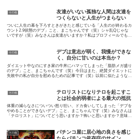
友達がいない孤独な人間は友達を
その他
つくらないと人生がつまらない
ついに人生の幕を下ろすときがきたと感じている「人生のが終わるカ
ウント2.9状態のデブ」こと、まこちゃんです（笑）シャ乱Qじゃな
いですが（笑）みなさんは友達がいますか？私はプロフィールでも語
っていますが、友達がほとんどいません（笑）つまり、タ...
デブは意志が弱く、我慢ができな
その他
く、自分に甘いのは本当か？
ダイエット中なのにすき家の牛丼にハマッてしまった「脂肪メガ盛り
のデブ」こと、まこちゃんです（笑）今日はまた、絶賛ダイエットに
失敗中の私が自分を慰めるための記事です（笑）以前に似たような記
事を書きましたが、前回のメインテーマは「デブの自己管理...
テロリストになりテロを起こすこ
その他
とは社会的弱者による最大の抵抗
体重の減らなさについつい怒り狂い、ドカ食いしてしまった「デブを
やめることができないデブ」こと、まこちゃんです（笑）みなさんは
「テロリスト」についてどう思いますか？怖いと思いますか？意味が
わからないと思いますか？嫌いですか？私は最近、テロリス...
パチンコ屋に居心地の良さを感じ
その他
たらパチンコ依存症のサイン