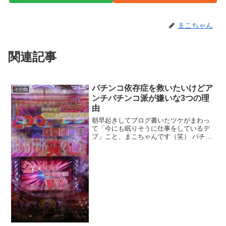
まこちゃん
関連記事
パチンコ依存症を救いたいけどア
その他
ンチパチンコ派が嫌いな3つの理
由
朝早起きしてブログ書いたツケがまわっ
て「今にも眠りそうに仕事をしているデ
ブ」こと、まこちゃんです（笑） パチン
コ依存症はお金と時間も奪われる完全な
病気 パチンコ屋に居心地の良さを感じた
らパチンコ依存症のサイン パチンコの必
勝法教えるからパチ...