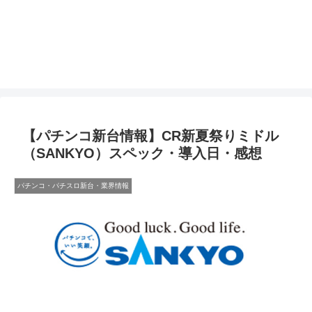
【パチンコ新台情報】CR新夏祭りミドル
（SANKYO）スペック・導入日・感想
パチンコ・パチスロ新台・業界情報