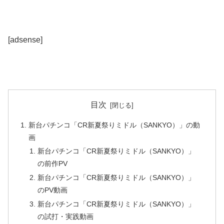
[adsense]
目次
新台パチンコ「CR新夏祭りミドル（SANKYO）」の動
画
新台パチンコ「CR新夏祭りミドル（SANKYO）」
の前作PV
新台パチンコ「CR新夏祭りミドル（SANKYO）」
のPV動画
新台パチンコ「CR新夏祭りミドル（SANKYO）」
の試打・実践動画