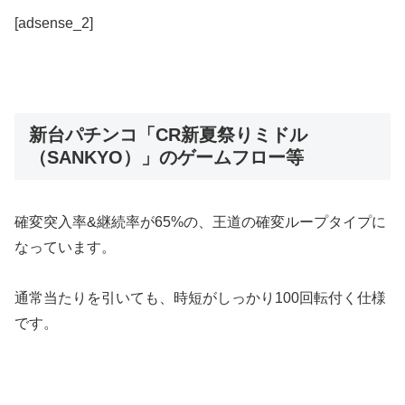
[adsense_2]
新台パチンコ「CR新夏祭りミドル
（SANKYO）」のゲームフロー等
確変突入率&継続率が65%の、王道の確変ループタイプに
なっています。
通常当たりを引いても、時短がしっかり100回転付く仕様
です。