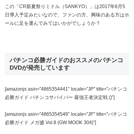
この「CR新夏祭りミドル（SANKYO）」は2017年6月5
日導入予定みたいなので、ファンの方、興味のある方はホ
ールに足を運んでみてはいかがでしょうか？
パチンコ必勝ガイドのおススメのパチンコ
DVDが発売しています
[amazonjs asin=”4865354441″ locale=”JP” title=”パチンコ
必勝ガイド パチンコサバイバー 最強王者決定戦 ()”]
[amazonjs asin=”4865354549″ locale=”JP” title=”パチンコ
必勝ガイド メガ盛 Vol.8 (GW MOOK 304)”]