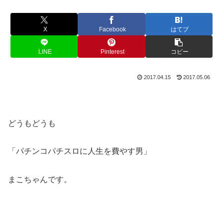
X
Facebook
はてブ
LINE
Pinterest
コピー
2017.04.15
2017.05.06
どうもどうも
「パチンコパチスロに人生を費やす男」
まこちゃんです。