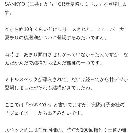
SANKYO（三共）から「CR新夏祭りミドル」が登場しま
す。
今から約10年くらい前にリリースされた、フィーバー大
夏祭りの後継期がついに登場するみたいですね。
当時は、あまり面白さはわかっていなかったんですが、な
んだかんだで結構打ち込んだ機種の一つです。
ミドルスペックが導入されて、だいぶ経ってから甘デジが
登場しましたがそれも結構好きでしたね。
ここでは「SANKYO」と書いてますが、実際は子会社の
「ジェイビー」から出るみたいです。
スペック的には前作同様の、時短が100回転付く王道の確