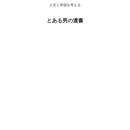
人生と幸福を考える
とある男の遺書