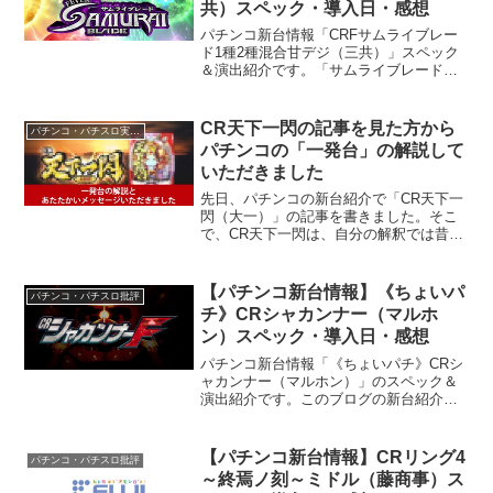
共）スペック・導入日・感想
パチンコ新台情報「CRFサムライブレー
ド1種2種混合甘デジ（三共）」スペック
＆演出紹介です。「サムライブレード」
というのは、三共がオリジナルで制作し
たのRPGのようですね...
CR天下一閃の記事を見た方から
パチンコ・パチスロ実践記・雑記
パチンコの「一発台」の解説して
いただきました
先日、パチンコの新台紹介で「CR天下一
閃（大一）」の記事を書きました。そこ
で、CR天下一閃は、自分の解釈では昔の
「一発台」を彷彿とされる台だと...
【パチンコ新台情報】《ちょいパ
パチンコ・パチスロ批評
チ》CRシャカンナー（マルホ
ン）スペック・導入日・感想
パチンコ新台情報「《ちょいパチ》CRシ
ャカンナー（マルホン）」のスペック＆
演出紹介です。このブログの新台紹介で
は、まだ「ちょいパチ」は紹介していな
かった...
【パチンコ新台情報】CRリング4
パチンコ・パチスロ批評
～終焉ノ刻～ミドル（藤商事）ス