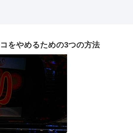
コをやめるための3つの方法