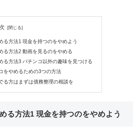
次
める方法1 現金を持つのをやめよう
める方法2 動画を見るのをやめる
める方法3 パチンコ以外の趣味を見つける
コをやめるための3つの方法
でる方はまずは債務整理の相談を
める方法1 現金を持つのをやめよう