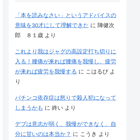
「本を読みなさい」というアドバイスの
意味を30才にして理解できた
に
陣健次
郎 ８１歳
より
これより我はジャグの高設定打ち切りに
入る！腰痛が来れば腰痛を我慢し、疲労
が来れば疲労を我慢する
に
こはるび
よ
り
パチンコ依存症は怒りで殺人犯になって
しまうかも
に
終い
より
デブは意志が弱く、我慢ができなく、自
分に甘いのは本当か？
に
こうき
より