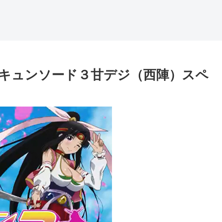
キュンソード３甘デジ（西陣）スペ