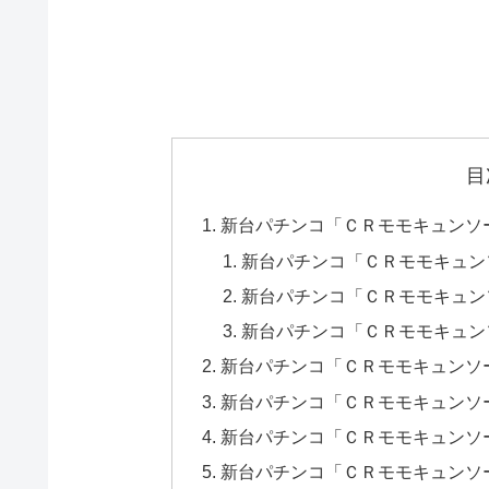
目
新台パチンコ「ＣＲモモキュンソ
新台パチンコ「ＣＲモモキュン
新台パチンコ「ＣＲモモキュン
新台パチンコ「ＣＲモモキュン
新台パチンコ「ＣＲモモキュンソ
新台パチンコ「ＣＲモモキュンソ
新台パチンコ「ＣＲモモキュンソ
新台パチンコ「ＣＲモモキュンソ