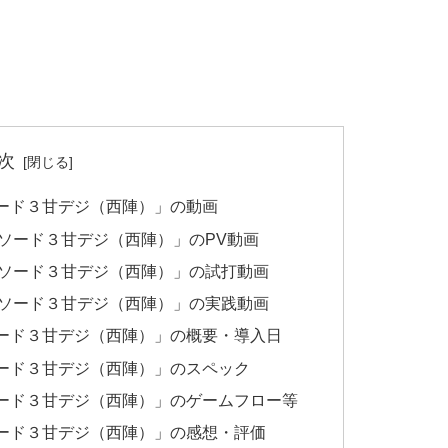
次
ード３甘デジ（西陣）」の動画
ソード３甘デジ（西陣）」のPV動画
ソード３甘デジ（西陣）」の試打動画
ソード３甘デジ（西陣）」の実践動画
ード３甘デジ（西陣）」の概要・導入日
ード３甘デジ（西陣）」のスペック
ード３甘デジ（西陣）」のゲームフロー等
ード３甘デジ（西陣）」の感想・評価