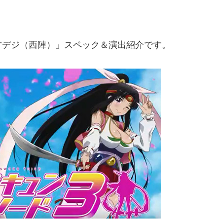
甘デジ（西陣）」スペック＆演出紹介です。