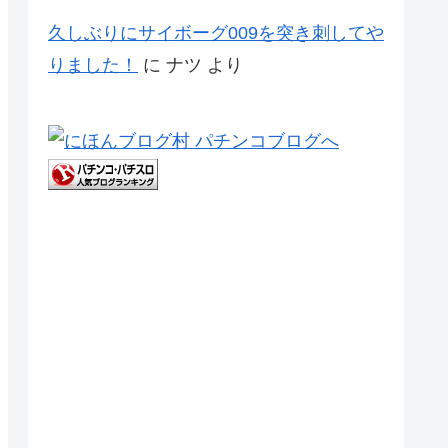
久しぶりにサイボーグ009を突き刺してや
りました！
に
ナツ
より