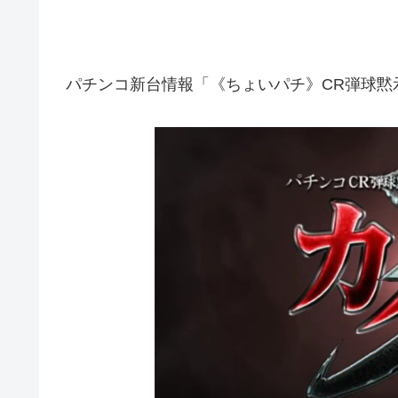
パチンコ新台情報「《ちょいパチ》CR弾球黙