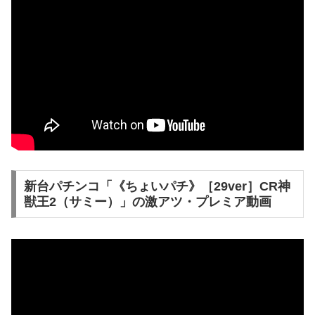
新台パチンコ「《ちょいパチ》［29ver］CR神
獣王2（サミー）」の激アツ・プレミア動画