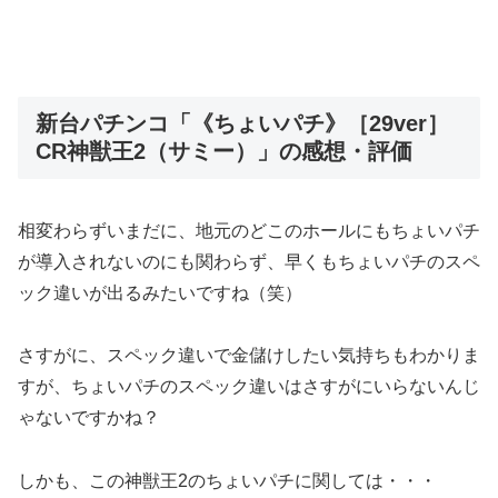
新台パチンコ「《ちょいパチ》［29ver］
CR神獣王2（サミー）」の感想・評価
相変わらずいまだに、地元のどこのホールにもちょいパチ
が導入されないのにも関わらず、早くもちょいパチのスペ
ック違いが出るみたいですね（笑）
さすがに、スペック違いで金儲けしたい気持ちもわかりま
すが、ちょいパチのスペック違いはさすがにいらないんじ
ゃないですかね？
しかも、この神獣王2のちょいパチに関しては・・・