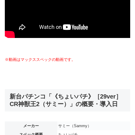
※動画はマックス
スペックの動画です。
新台パチンコ「《ちょいパチ》［29ver］
CR神獣王2（サミー）」の概要・導入日
メーカー
サミー（Sammy）
スペック概要
ちょいパチ