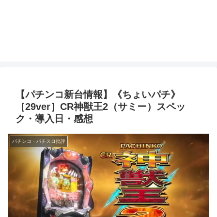
【パチンコ新台情報】《ちょいパチ》
［29ver］CR神獣王2（サミー）スペッ
ク・導入日・感想
パチンコ・パチスロ批評