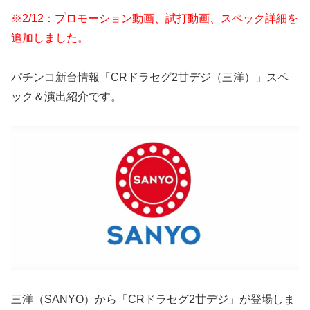
※2/12：プロモーション動画、試打動画、スペック詳細を
追加しました。
パチンコ新台情報「CRドラセグ2甘デジ（三洋）」スペ
ック＆演出紹介です。
三洋（SANYO）から「CRドラセグ2甘デジ」が登場しま