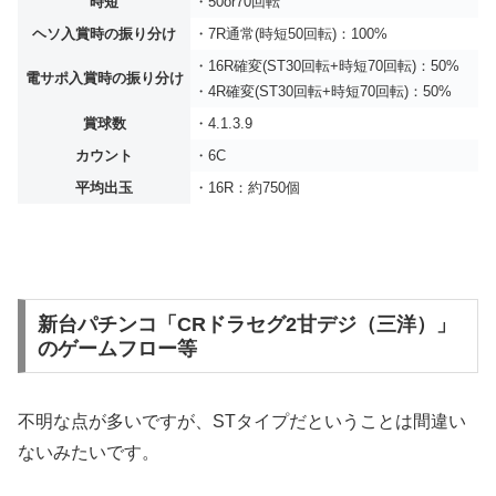
時短
・50or70回転
ヘソ入賞時の振り分け
・7R通常(時短50回転)：100%
・16R確変(ST30回転+時短70回転)：50%
電サポ入賞時の振り分け
・4R確変(ST30回転+時短70回転)：50%
賞球数
・4.1.3.9
カウント
・6C
平均出玉
・16R：約750個
新台パチンコ「CRドラセグ2甘デジ（三洋）」
のゲームフロー等
不明な点が多いですが、STタイプだということは間違い
ないみたいです。