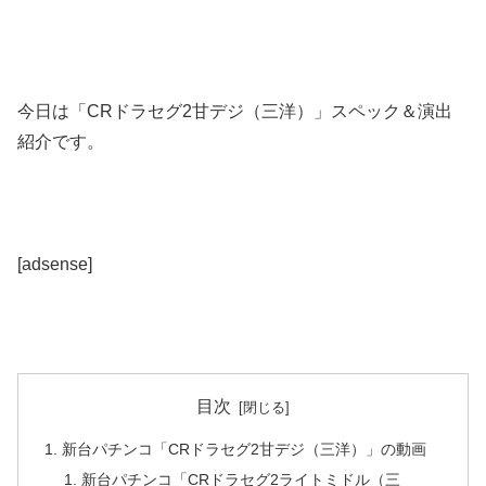
今日は「CRドラセグ2甘デジ（三洋）」スペック＆演出
紹介です。
[adsense]
目次
新台パチンコ「CRドラセグ2甘デジ（三洋）」の動画
新台パチンコ「CRドラセグ2ライトミドル（三