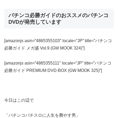
パチンコ必勝ガイドのおススメのパチンコ
DVDが発売しています
[amazonjs asin=”4865355103″ locale=”JP” title=”パチンコ
必勝ガイド メガ盛 Vol.9 (GW MOOK 324)”]
[amazonjs asin=”4865355111″ locale=”JP” title=”パチンコ
必勝ガイド PREMIUM DVD-BOX (GW MOOK 325)”]
今日はこの辺で
「パチンコパチスロに人生を費やす男」