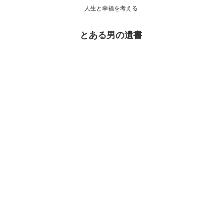
人生と幸福を考える
とある男の遺書