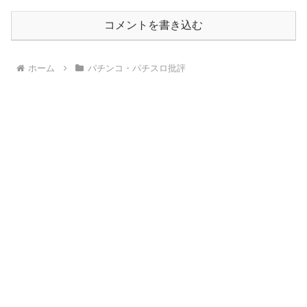
コメントを書き込む
ホーム
パチンコ・パチスロ批評