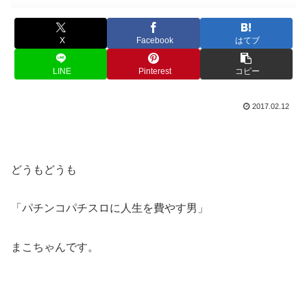
X
Facebook
はてブ
LINE
Pinterest
コピー
2017.02.12
どうもどうも
「パチンコパチスロに人生を費やす男」
まこちゃんです。