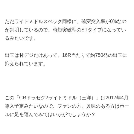
ただライトミドルスペック同様に、確変突入率が0%なの
が判明しているので、時短突破型のSTタイプになってい
るみたいです。
出玉は甘デジだけあって、16R当たりで約750発の出玉に
抑えられています。
この「CRドラセグ2ライトミドル（三洋）」は2017年4月
導入予定みたいなので、ファンの方、興味のある方はホー
ルに足を運んでみてはいかがでしょうか？