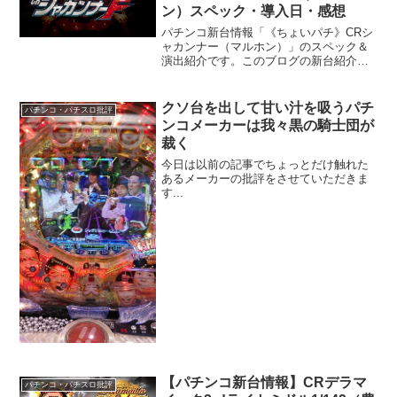
ン）スペック・導入日・感想
パチンコ新台情報「《ちょいパチ》CRシ
ャカンナー（マルホン）」のスペック＆
演出紹介です。このブログの新台紹介で
は、まだ「ちょいパチ」は紹介していな
かった...
クソ台を出して甘い汁を吸うパチ
パチンコ・パチスロ批評
ンコメーカーは我々黒の騎士団が
裁く
今日は以前の記事でちょっとだけ触れた
あるメーカーの批評をさせていただきま
す...
【パチンコ新台情報】CRデラマ
パチンコ・パチスロ批評