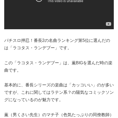
パチスロ押忍！番長2の名曲ランキング第5位に選んだの
は「ラコタス・ランデブー」です。
この「ラコタス・ランデブー」は、薫BIGを選んだ時の楽
曲です。
基本的に、番長シリーズの楽曲は「カッコいい」のが多い
ですが、これに関してはラテン系？の陽気なコミックソン
グになっているのが魅力です。
薫（男くさい先生）のマチ子（色気たっぷりの同僚教師）