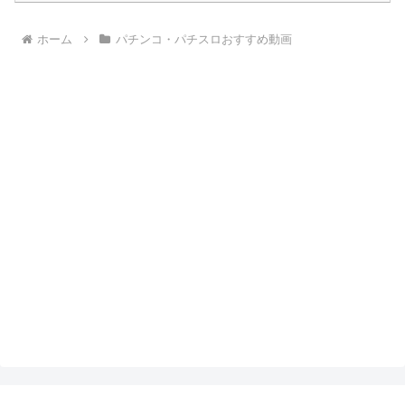
ホーム
パチンコ・パチスロおすすめ動画