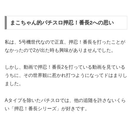
まこちゃん的パチスロ押忍！番長2への思い
私は、5号機世代なので正直、押忍！番長を打ったことが
なかったので2が出た時も興味がありませんでした。
しかし、動画で押忍！番長2を打っている動画を見ている
うちに、その世界観に惹かれ打つようになってドはまりし
ました。
Aタイプを除いたパチスロでは、他の追随を許さないくら
い「押忍！番長シリーズ」が好きです。