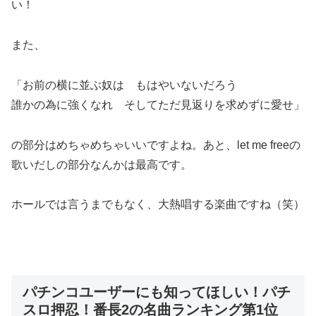
い！
また、
「お前の横に並ぶ奴は もはやいないだろう
誰かの為に強くなれ そしてただ見返りを求めずに愛せ」
の部分はめちゃめちゃいいですよね。あと、let me freeの
歌いだしの部分なんかは最高です。
ホールでは言うまでもなく、大熱唱する楽曲ですね（笑）
パチンコユーザーにも知ってほしい！パチ
スロ押忍！番長2の名曲ランキング第1位