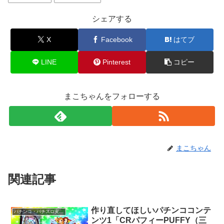
シェアする
X
Facebook
はてブ
LINE
Pinterest
コピー
まこちゃんをフォローする
まこちゃん
関連記事
作り直してほしいパチンココンテ
パチンコ・パチスロ実践記・雑記
ンツ1「CRパフィーPUFFY（三