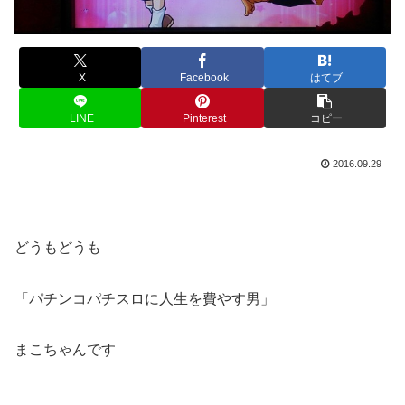
X
Facebook
はてブ
LINE
Pinterest
コピー
2016.09.29
どうもどうも
「パチンコパチスロに人生を費やす男」
まこちゃんです