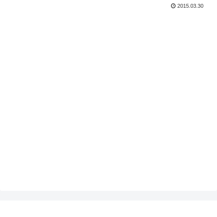
2015.03.30