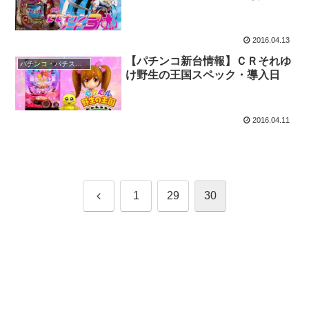
2016.04.13
【パチンコ新台情報】ＣＲそれゆ
パチンコ・パチスロ批評
け野生の王国スペック・導入日
2016.04.11
前
1
29
30
へ