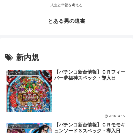
人生と幸福を考える
とある男の遺書
新内規
【パチンコ新台情報】ＣＲフィー
パチンコ・パチスロ批評
バー夢福神スペック・導入日
2016.04.15
【パチンコ新台情報】ＣＲモモキ
パチンコ・パチスロ批評
ュンソード３スペック・導入日