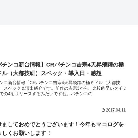
パチンコ新台情報】CRパチンコ吉宗4天昇飛躍の極
ドル（大都技研）スペック・導入日・感想
ンコ新台情報「CRパチンコ吉宗4天昇飛躍の極ミドル（大都技
」スペック＆演出紹介です。前作の吉宗3から、比較的早いタイミ
での4をリリースするみたいですね。パチンコの...
2017.04.11
けましておめでとうございます！今年もマコログを
ろしくお願いします！