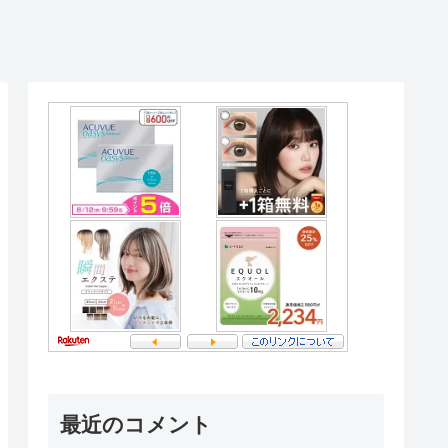
最近のコメント