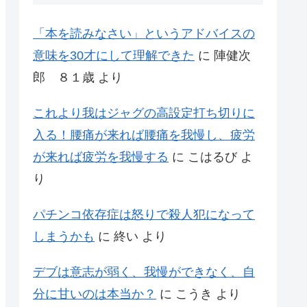
「本を読みなさい」というアドバイスの
意味を30才にして理解できた
に
陣健次
郎 ８１歳
より
これより我はジャグの高設定打ち切りに
入る！腰痛が来れば腰痛を我慢し、疲労
が来れば疲労を我慢する
に
こはるび
よ
り
パチンコ依存症は怒りで殺人犯になって
しまうかも
に
終い
より
デブは意志が弱く、我慢ができなく、自
分に甘いのは本当か？
に
こうき
より