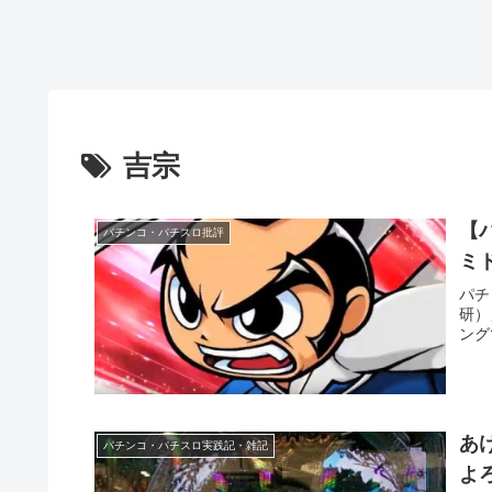
吉宗
【
パチンコ・パチスロ批評
ミ
パチ
研）
ング
あ
パチンコ・パチスロ実践記・雑記
よ