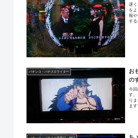
遅く
をよ
報や
する
お
パチンコ・パチスロライター
の
今回
す。
りま
ます
介しま
ち
パチンコ・パチスロ実践記・雑記