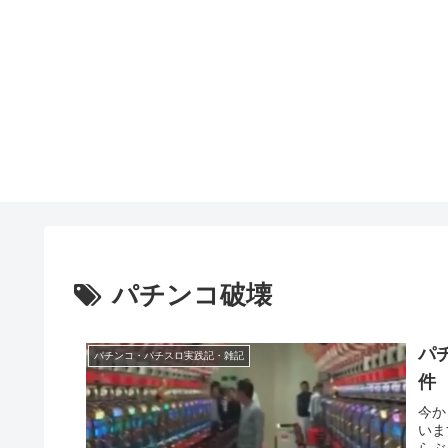
パチンコ破壊
パ
パチンコ・パチスロ実践記・雑記
件
今か
いま
らぶ