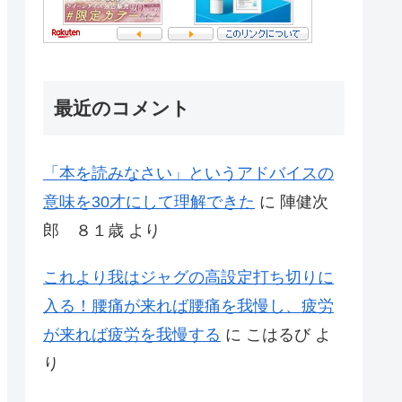
最近のコメント
「本を読みなさい」というアドバイスの
意味を30才にして理解できた
に
陣健次
郎 ８１歳
より
これより我はジャグの高設定打ち切りに
入る！腰痛が来れば腰痛を我慢し、疲労
が来れば疲労を我慢する
に
こはるび
よ
り