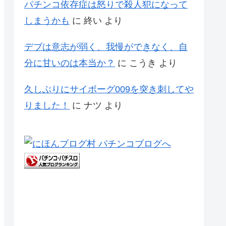
パチンコ依存症は怒りで殺人犯になって
しまうかも
に
終い
より
デブは意志が弱く、我慢ができなく、自
分に甘いのは本当か？
に
こうき
より
久しぶりにサイボーグ009を突き刺してや
りました！
に
ナツ
より