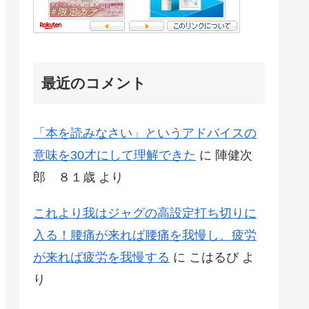
最近のコメント
「本を読みなさい」というアドバイスの
意味を30才にして理解できた
に
陣健次
郎 ８１歳
より
これより我はジャグの高設定打ち切りに
入る！腰痛が来れば腰痛を我慢し、疲労
が来れば疲労を我慢する
に
こはるび
よ
り