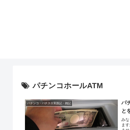
パチンコホールATM
パ
パチンコ・パチスロ実践記・雑記
と
みな
ます
ませ