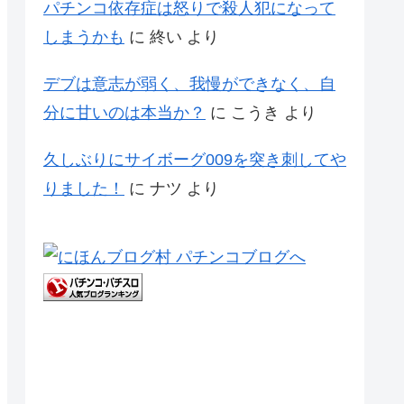
パチンコ依存症は怒りで殺人犯になって
しまうかも
に
終い
より
デブは意志が弱く、我慢ができなく、自
分に甘いのは本当か？
に
こうき
より
久しぶりにサイボーグ009を突き刺してや
りました！
に
ナツ
より