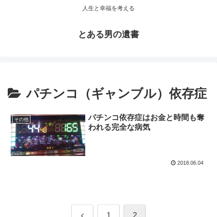
人生と幸福を考える
とある男の遺書
パチンコ（ギャンブル）依存症
パチンコ依存症はお金と時間も奪
その他
われる完全な病気
2018.06.04
前
1
2